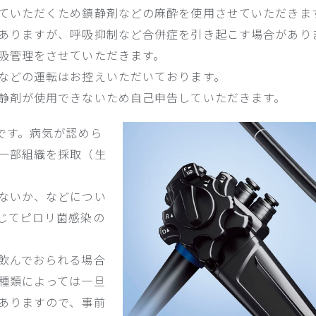
ていただくため鎮静剤などの麻酔を使用させていただきま
ありますが、呼吸抑制など合併症を引き起こす場合があり
吸管理をさせていただきます。
などの運転はお控えいただいております。
静剤が使用できないため自己申告していただきます。
です。病気が認めら
一部組織を採取（生
ないか、などについ
じてピロリ菌感染の
飲んでおられる場合
種類によっては一旦
ありますので、事前